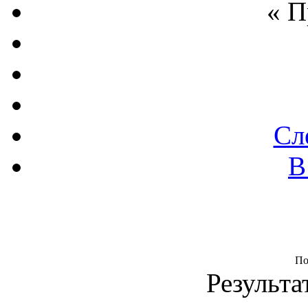
« 
Сл
В
По
Результа