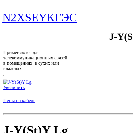
N2XSEY
КГЭС
J-Y(S
Применяются для
телекоммуникационных связей
в помещениях, в сухих или
влажных
Увеличить
Цены на кабель
J-Y(St)Y Lg