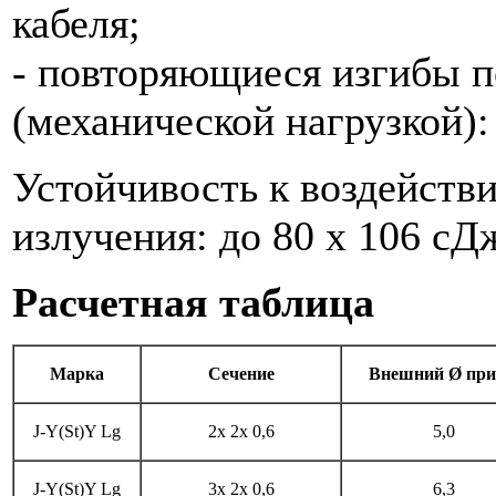
кабеля;
- повторяющиеся изгибы 
(механической нагрузкой): 
Устойчивость к воздейст
излучения: до 80 x 106 сД
Расчетная таблица
Марка
Сечение
Внешний Ø при
J-Y(St)Y Lg
2x 2x 0,6
5,0
J-Y(St)Y Lg
3x 2x 0,6
6,3