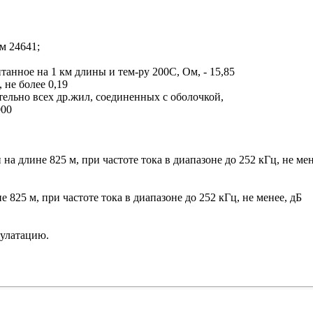
м 24641;
анное на 1 км длины и тем-ру 200С, Ом, - 15,85
 не более 0,19
ельно всех др.жил, соединенных с оболочкой,
000
а длине 825 м, при частоте тока в диапазоне до 252 кГц, не мен
825 м, при частоте тока в диапазоне до 252 кГц, не менее, дБ
пулатацию.