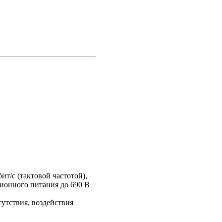
т/с (тактовой частотой),
ционного питания до 690 В
сутствия, воздействия