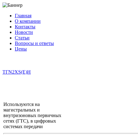
Главная
О компании
Контакты
Новости
Статьи
Вопросы и ответы
Цены
info@cable-plus.ru
ТГ
N2XS(E)H
Используются на
магистральных и
внутризоновых первичных
сетях (ГТС), в цифровых
системах передачи