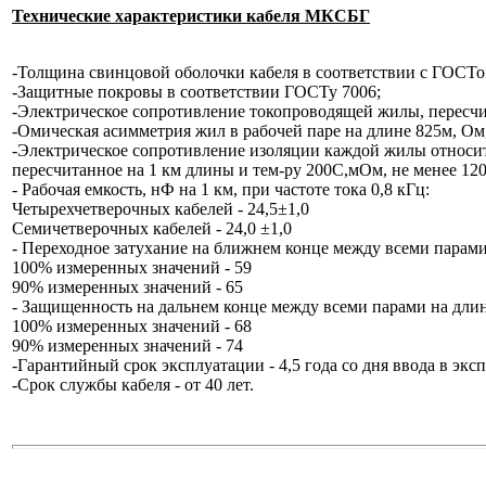
Технические характеристики кабеля МКСБГ
-Толщина свинцовой оболочки кабеля в соответствии с ГОСТо
-Защитные покровы в соответствии ГОСТу 7006;
-Электрическое сопротивление токопроводящей жилы, пересчит
-Омическая асимметрия жил в рабочей паре на длине 825м, Ом,
-Электрическое сопротивление изоляции каждой жилы относит
пересчитанное на 1 км длины и тем-ру 200С,мОм, не менее 12
- Рабочая емкость, нФ на 1 км, при частоте тока 0,8 кГц:
Четырехчетверочных кабелей - 24,5±1,0
Семичетверочных кабелей - 24,0 ±1,0
- Переходное затухание на ближнем конце между всеми парами н
100% измеренных значений - 59
90% измеренных значений - 65
- Защищенность на дальнем конце между всеми парами на длине 
100% измеренных значений - 68
90% измеренных значений - 74
-Гарантийный срок эксплуатации - 4,5 года со дня ввода в экс
-Срок службы кабеля - от 40 лет.